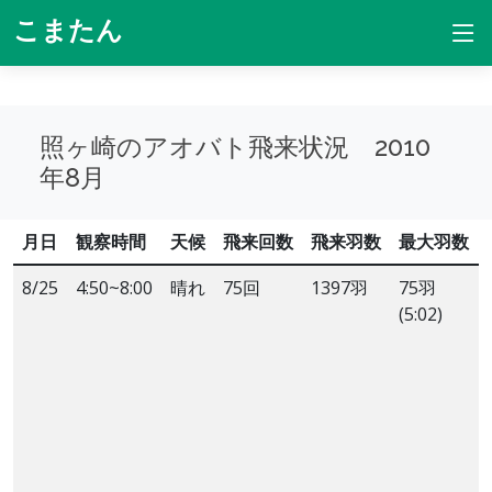
こまたん
照ヶ崎のアオバト飛来状況 2010
年8月
月日
観察時間
天候
飛来回数
飛来羽数
最大羽数
8/25
4:50~8:00
晴れ
75回
1397羽
75羽
(5:02)