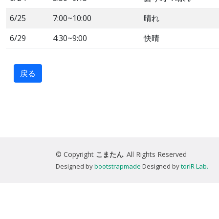
6/25
7:00~10:00
晴れ
6/29
4:30~9:00
快晴
戻る
© Copyright
こまたん
. All Rights Reserved
Designed by
bootstrapmade
Designed by
toriR Lab.