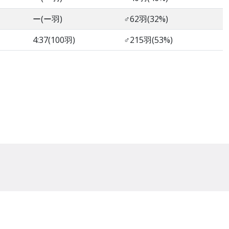
ー(ー羽)
♂62羽(32%)
4:37(100羽)
♂215羽(53%)