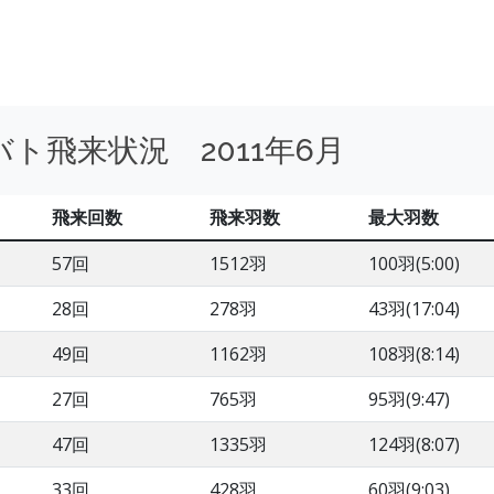
ト飛来状況 2011年6月
飛来回数
飛来羽数
最大羽数
57回
1512羽
100羽(5:00)
28回
278羽
43羽(17:04)
49回
1162羽
108羽(8:14)
27回
765羽
95羽(9:47)
47回
1335羽
124羽(8:07)
33回
428羽
60羽(9:03)