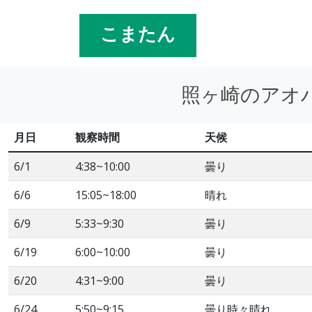
こまたん
照ヶ崎のアオバ
月日
観察時間
天候
6/1
4:38~10:00
曇り
6/6
15:05~18:00
晴れ
6/9
5:33~9:30
曇り
6/19
6:00~10:00
曇り
6/20
4:31~9:00
曇り
6/24
5:50~9:15
曇り時々晴れ