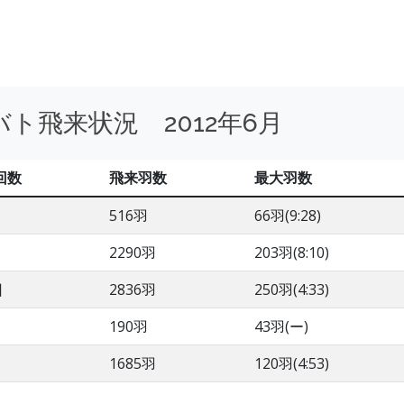
ト飛来状況 2012年6月
回数
飛来羽数
最大羽数
516羽
66羽(9:28)
2290羽
203羽(8:10)
回
2836羽
250羽(4:33)
190羽
43羽(ー)
1685羽
120羽(4:53)