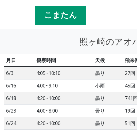
こまたん
照ヶ崎のアオバ
月日
観察時間
天候
飛来
6/3
4:05~10:10
曇り
27回
6/16
4:00~9:10
小雨
45回
6/18
4:20~10:00
曇り
741
6/23
4:00~8:00
曇り
19回
6/24
4:20~10:00
曇り
51回