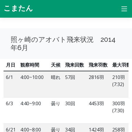
こまたん
照ヶ崎のアオバト飛来状況 2014
年6月
月日
観察時間
天候
飛来回数
飛来羽数
最大羽数
6/1
4:00~10:00
晴れ
57回
2816羽
210羽
(7:32)
6/3
4:40~9:00
曇り
30回
4453羽
300羽
(7:30)
6/21
4:00~8:00
曇り
34回
1424羽
258羽