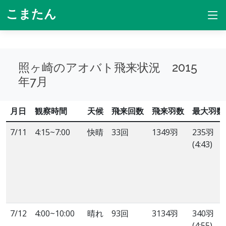
こまたん
照ヶ崎のアオバト飛来状況 2015
年7月
月日
観察時間
天候
飛来回数
飛来羽数
最大羽数
7/11
4:15~7:00
快晴
33回
1349羽
235羽
(4:43)
7/12
4:00~10:00
晴れ
93回
3134羽
340羽
(4:55)