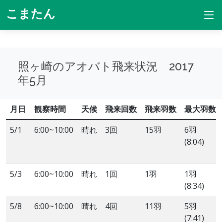
こまたん
照ヶ崎のアオバト飛来状況 2017
年5月
月日
観察時間
天候
飛来回数
飛来羽数
最大羽数
5/1
6:00~10:00
晴れ
3回
15羽
6羽
(8:04)
5/3
6:00~10:00
晴れ
1回
1羽
1羽
(8:34)
5/8
6:00~10:00
晴れ
4回
11羽
5羽
(7:41)